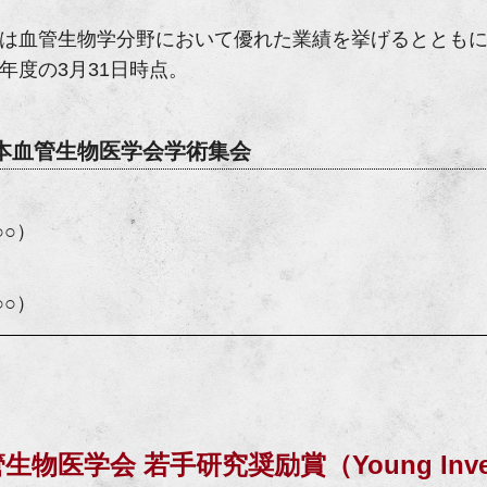
は血管生物学分野において優れた業績を挙げるととも
年度の3月31日時点。
日本血管生物医学会学術集会
○○）
○○）
物医学会 若手研究奨励賞（Young Investig