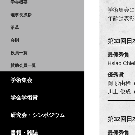
学会概要
学術集会に
理事長挨拶
年齢は表彰
沿革
会則
第33回
役員一覧
最優秀賞
Hsiao C
賛助会員一覧
優秀賞
学術集会
岡 沙由稀
川上 俊成
学会学術賞
研究会・シンポジウム
第32回
書籍・雑誌
最優秀賞