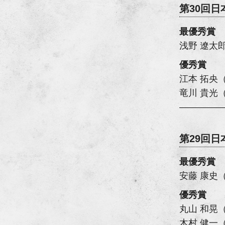
第30回
最優秀賞
浅野 遼太
優秀賞
江本 拓央
竜川 貴光
第29回
最優秀賞
安藤 康史
優秀賞
丸山 和晃
木村 健一