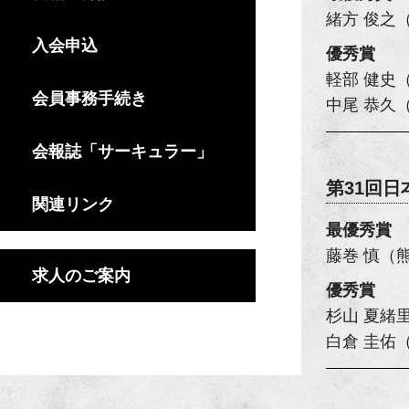
緒方 俊之
入会申込
優秀賞
軽部 健史
会員事務手続き
中尾 恭久
会報誌「サーキュラー」
第31回
関連リンク
最優秀賞
藤巻 慎（
求人のご案内
優秀賞
杉山 夏緒
白倉 圭佑（Max