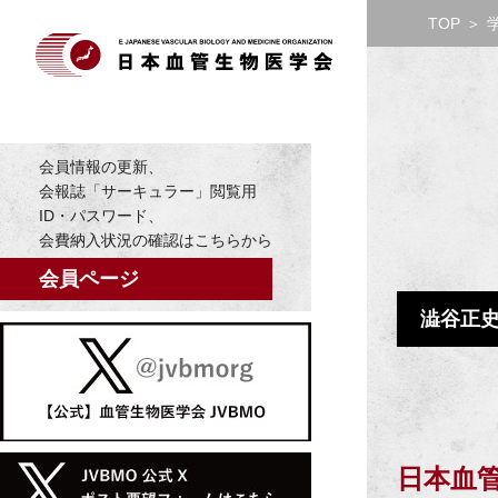
TOP
＞
会員情報の更新、
会報誌「サーキュラー」閲覧用
ID・パスワード、
会費納入状況の確認はこちらから
会員ページ
澁谷正
日本血