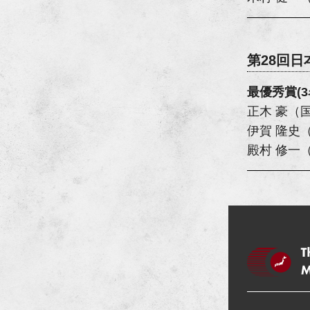
第28回
最優秀賞(3
正木 豪（
伊賀 隆史
殿村 修一