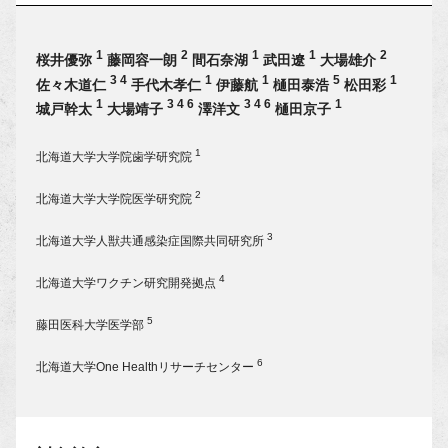
1
2
1
1
2
桜井優弥
藤岡容一朗
間石奈湖
武田遼
大場雄介
3 4
1
1
5
1
佐々木道仁
手代木孝仁
伊藤航
樋田泰浩
松田彩
1
3 4 6
3 4 6
1
城戸幹太
大場靖子
澤洋文
樋田京子
1
北海道大学大学院歯学研究院
2
北海道大学大学院医学研究院
3
北海道大学人獣共通感染症国際共同研究所
4
北海道大学ワクチン研究開発拠点
5
藤田医科大学医学部
6
北海道大学One Healthリサーチセンター