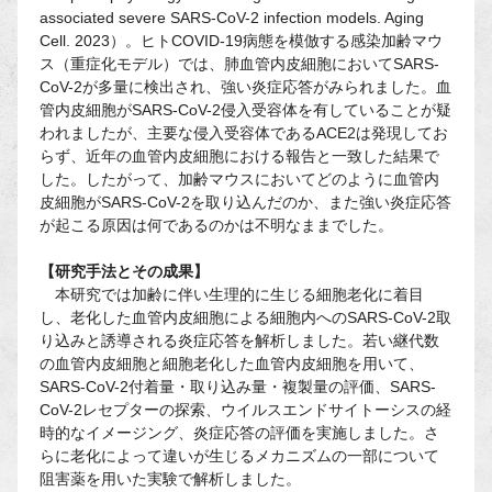
associated severe SARS-CoV-2 infection models. Aging
Cell. 2023）。ヒトCOVID-19病態を模倣する感染加齢マウ
ス（重症化モデル）では、肺血管内皮細胞においてSARS-
CoV-2が多量に検出され、強い炎症応答がみられました。血
管内皮細胞がSARS-CoV-2侵入受容体を有していることが疑
われましたが、主要な侵入受容体であるACE2は発現してお
らず、近年の血管内皮細胞における報告と一致した結果で
した。したがって、加齢マウスにおいてどのように血管内
皮細胞がSARS-CoV-2を取り込んだのか、また強い炎症応答
が起こる原因は何であるのかは不明なままでした。
【研究手法とその成果】
本研究では加齢に伴い生理的に生じる細胞老化に着目
し、老化した血管内皮細胞による細胞内へのSARS-CoV-2取
り込みと誘導される炎症応答を解析しました。若い継代数
の血管内皮細胞と細胞老化した血管内皮細胞を用いて、
SARS-CoV-2付着量・取り込み量・複製量の評価、SARS-
CoV-2レセプターの探索、ウイルスエンドサイトーシスの経
時的なイメージング、炎症応答の評価を実施しました。さ
らに老化によって違いが生じるメカニズムの一部について
阻害薬を用いた実験で解析しました。