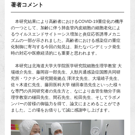
著者コメント
本研究結果により高齢者におけるCOVID-19重症化の機序
の一つとして、加齢に伴う肺血管内皮細胞の細胞老化によ
るウイルスエンドサイトーシス増加と炎症応答誘導メカニ
ズムの一部が示されました。高齢者における感染症の重症
化制御に寄与する今回の知見は、新たなパンデミック発生
時の対応や医療経済的にも重要と思われます。
本研究は北海道大学大学院医学研究院細胞生理学教室 大
場雄介先生、藤岡容一郎先生、人獣共通感染症国際共同研
究所・ワクチン研究開発拠点 澤洋文先生、大場靖子先生、
佐々木道仁先生、藤田医科大学 樋田泰浩先生といった様々
な専門の共同研究者の先生方と、なにより血管生物分子病
理学教室の樋田先生、間石先生、松田先生、そしてラボメ
ンバーの皆様の御協力を得て、論文にまとめることができ
ました。この場をお借りして誠に感謝申し上げます。