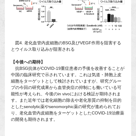
図4. 老化血管内皮細胞のBSG及びVEGF作用を阻害する
とウイルス取り込みが阻害される
【今後への期待】
抗BSG抗体がCOVID-19重症患者の予後を改善することが
中国の臨床研究で示されています。これは気道・肺胞上皮
細胞をターゲットとして検討されていますが、研究グルー
プの今回の研究成果から血管炎症の抑制にも働いている可
能性が考えられ、今後のin vivoにおける検証が期待されま
す。また近年では老化細胞の除去や老化形質の抑制を目的
としたsenolytic薬やsenomorphic薬の研究が進められてお
り、老化血管内皮細胞をターゲットとしたCOVID-19治療薬
の開発も期待されます。