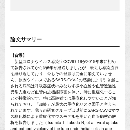
論文サマリー
【背景】
新型コロナウイルス感染症COVID-19が2019年末に初め
て報告されてから約6年が経過しましたが、最近も感染流行
を繰り返しており、今もその脅威は完全に消えていませ
ん。原因ウイルスであるSARS-CoV-2の感染により引き起こ
される病態は呼吸器症状のみならず微小血栓や血管透過性
異常亢進など血管内皮機能障害を伴い、時に重症化するこ
とが特徴的です。特に高齢者では重症化しやすいことが知
られており、「加齢」が最大の重症化リスク因子と考えら
れています。我々の研究グループは以前にSARS-CoV-2マウ
ス馴化株による重症化マウスモデルを用いた血管病態の解
析を報告しました（Tsumita T, Takeda R, et al. Viral uptake
and pathophysiology of the lung endothelial cells in age-