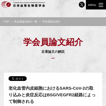
MENU
toggle
navigat
TOP
＞
学会員論文紹介一覧
＞
学会員論文紹介
学会員論文紹介
近著論文の解説
老化血管内皮細胞におけるSARS-CoV-2の取
り込みと炎症反応はBSG/VEGFR2経路によっ
て制御される