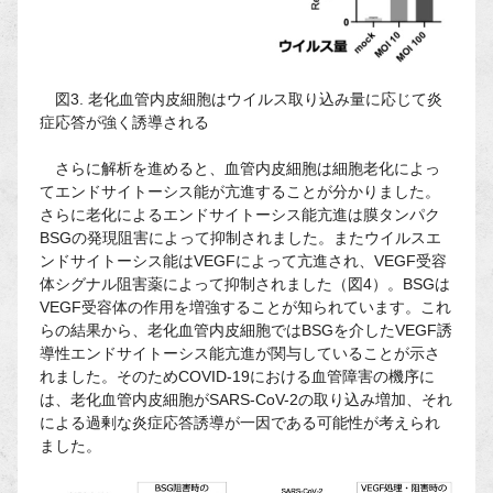
図3. 老化血管内皮細胞はウイルス取り込み量に応じて炎
症応答が強く誘導される
さらに解析を進めると、血管内皮細胞は細胞老化によっ
てエンドサイトーシス能が亢進することが分かりました。
さらに老化によるエンドサイトーシス能亢進は膜タンパク
BSGの発現阻害によって抑制されました。またウイルスエ
ンドサイトーシス能はVEGFによって亢進され、VEGF受容
体シグナル阻害薬によって抑制されました（図4）。BSGは
VEGF受容体の作用を増強することが知られています。これ
らの結果から、老化血管内皮細胞ではBSGを介したVEGF誘
導性エンドサイトーシス能亢進が関与していることが示さ
れました。そのためCOVID-19における血管障害の機序に
は、老化血管内皮細胞がSARS-CoV-2の取り込み増加、それ
による過剰な炎症応答誘導が一因である可能性が考えられ
ました。