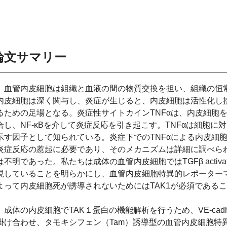
論文サマリー
血管内皮細胞は組織と血液の間の物質交換を担い、組織の恒
内皮細胞は深く関与し、炎症が生じると、内皮細胞は活性化し
るための足場となる。炎症性サイトカイン
TNF
αは、内皮細胞
合し、
NF-
κ
B
を介して炎症反応を引き起こす。
TNF
αは細胞に
示す因子として知られている。炎症下での
TNF
αによる内皮細
炎症反応の惹起に必要であり、そのメカニズムは詳細に調べら
は不明であった。私たちは成体の血管内皮細胞では
TGF
β
activa
現していることを明らかにし、血管内皮細胞特異的レポーター
よって内皮細胞死が誘導されないためには
TAK1
が必須であるこ
成体の内皮細胞で
TAK
１蛋白の機能解析を行うため、
VE-cad
掛け合わせ、タモキシフェン（
Tam
）誘導型の血管内皮細胞特