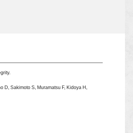
rity.
Eino D, Sakimoto S, Muramatsu F, Kidoya H,