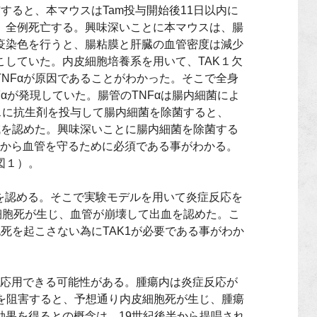
与すると、本マウスは
Tam
投与開始後
11
日以内に
、全例死亡する。興味深いことに本マウスは、腸
疫染色を行うと、腸粘膜と肝臓の血管密度は減少
こしていた。内皮細胞培養系を用いて、
TAK
１欠
TNF
αが原因であることがわかった。そこで全身
F
αが発現していた。腸管の
TNF
αは腸内細菌によ
スに抗生剤を投与して腸内細菌を除菌すると、
減を認めた。興味深いことに腸内細菌を除菌する
から血管を守るために必須である事がわかる。
図１）。
を認める。そこで実験モデルを用いて炎症反応を
細胞死が生じ、血管が崩壊して出血を認めた。こ
胞死を起こさない為に
TAK1
が必要である事がわか
応用できる可能性がある。腫瘍内は炎症反応が
を阻害すると、予想通り内皮細胞死が生じ、腫瘍
効果を得るとの概念は、
19
世紀後半から提唱され