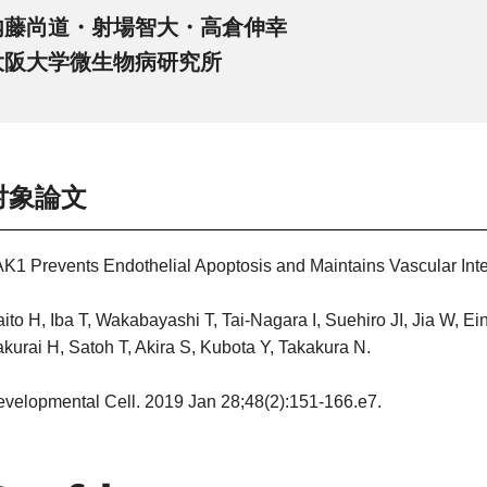
内藤尚道・射場智大・高倉伸幸
大阪大学微生物病研究所
対象論文
K1 Prevents Endothelial Apoptosis and Maintains Vascular Integ
ito H, Iba T, Wakabayashi T, Tai-Nagara I, Suehiro JI, Jia W, 
kurai H, Satoh T, Akira S, Kubota Y, Takakura N.
velopmental Cell. 2019 Jan 28;48(2):151-166.e7.