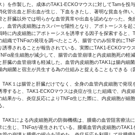
ス）を作製した。成体の
TAK1-ECKO
マウスに対して
Tam
を投
消化管出血と肝出血が生じ、下血をきたし、著明な貧血を伴い
管と肝臓以外では明らかな血管異常や出血を認めなかった。免
し、血管内皮細胞はカスパーゼ陽性となり、アポトーシスを起
損時に内皮細胞にアポトーシスを誘導する因子を探索すると、
の組織で
TNF
αの発現を調べたところ、腸管でのみ恒常的に
TN
り誘導されることが報告されている。実際に
TAK1-ECKO
マウ
TNF
α産生細胞が減少して、腸管の血管崩壊と内皮細胞死の軽
と肝臓の血管崩壊も軽減した。血管内皮細胞の
TAK1
は腸内細菌
腸内細菌と宿主が共生する為の仕組みと捉えることもできる（
TAK
１は腸管と肝臓だけでなく、全身の血管内皮細胞で発現
誘導すると、
TAK1-ECKO
マウスは炎症が生じた組織で、内皮
の結果から、炎症反応により
TNF
α生じた際に、内皮細胞が細
る。
TAK1
による内皮細胞死の防御機構は、腫瘍の血管阻害療法に
常に生じ、
TNF
αが産生されている。腫瘍血管内皮細胞の
TAK1
血管の崩壊と腫瘍の縮小を認めた。炎症反応を利用して抗腫瘍