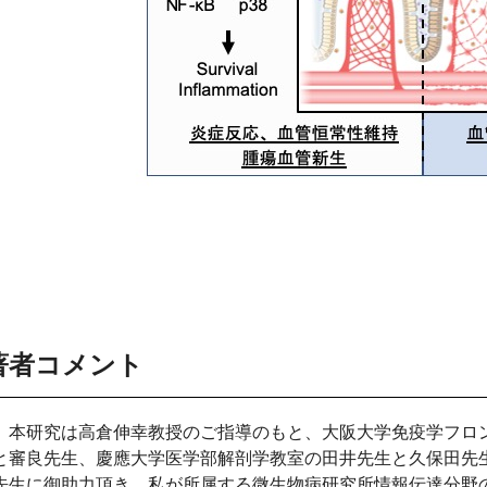
著者コメント
本研究は高倉伸幸教授のご指導のもと、大阪大学免疫学フロ
と審良先生、慶應大学医学部解剖学教室の田井先生と久保田先
先生に御助力頂き、私が所属する微生物病研究所情報伝達分野