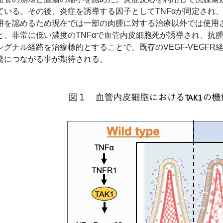
ている。その後、炎症を誘導する因子として
TNF
αが同定され
用を認めるため現在では一部の肉腫に対する治療以外では使用
と、非常に低い濃度の
TNF
αで血管内皮細胞死が誘導され、抗
シグナル経路を治療標的とすることで、既存の
VEGF-VEGFR
発につながる事が期待される。