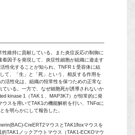
常性維持に貢献している。また炎症反応の制御に
接着因子を発現して、炎症性細胞が組織に遊走す
を活性化することが知られ、
TNFR
１受容体に結
対して、「生」と「死」という、相反する作用を
胞の活性化は、組織の恒常性を保つための正常な
れている。一方で、なぜ細胞死が誘導されないか
ted kinase 1
（
TAK
１、
MAP3K7
）が恒常的に発
マウスを用いて
TAK1
の機能解析を行い、
TNF
αに
とを明らかにして報告した。
herin(BAC)-CreERT2
マウスと
TAK1flox
マウスを
異的
TAK1
ノックアウトマウス（
TAK1-ECKO
マウ