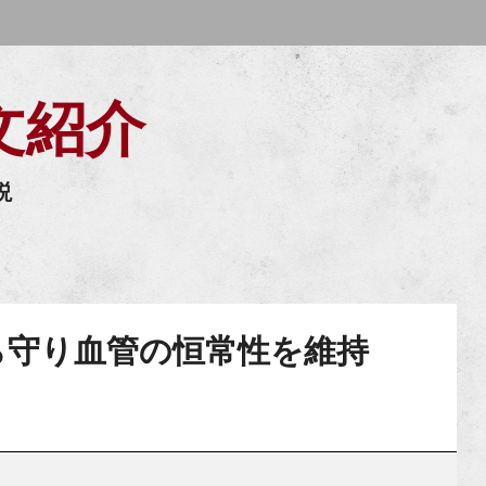
文紹介
説
ら守り血管の恒常性を維持