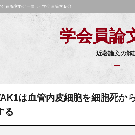
学会員論文紹介一覧
＞
学会員論文紹介
学会員論
近著論文の解
TAK1は血管内皮細胞を細胞死か
する