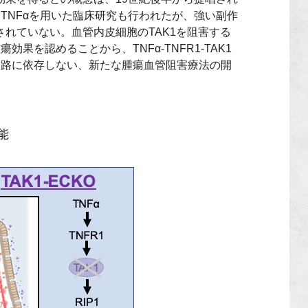
、
TNF
αを用いた臨床研究も行われたが、強い副作
されていない。血管内皮細胞の
TAK1
を阻害する
腫瘍効果を認めることから、
TNF
α
-TNFR1-TAK1
経路に依存しない、新たな腫瘍血管阻害療法の開